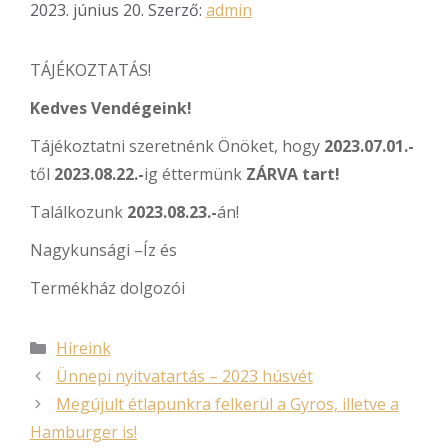
2023. június 20.
Szerző:
admin
TÁJÉKOZTATÁS!
Kedves Vendégeink!
Tájékoztatni szeretnénk Önöket, hogy
2023.07.01.-
től
2023.08.22.-
ig éttermünk
ZÁRVA tart!
Találkozunk
2023.08.23.-
án!
Nagykunsági –Íz és
Termékház dolgozói
Híreink
Ünnepi nyitvatartás – 2023 húsvét
Megújult étlapunkra felkerül a Gyros, illetve a
Hamburger is!