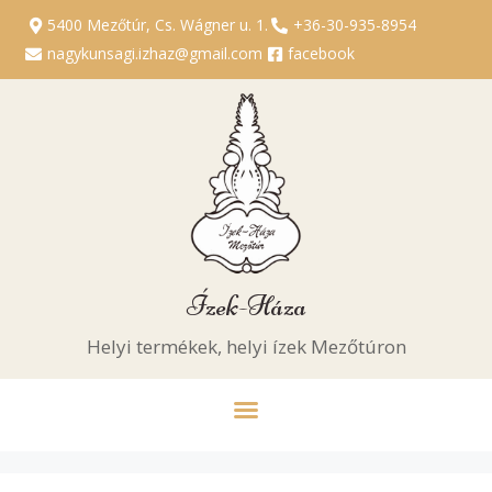
5400 Mezőtúr, Cs. Wágner u. 1.
+36-30-935-8954
nagykunsagi.izhaz@gmail.com
facebook
Ízek-Háza
Helyi termékek, helyi ízek Mezőtúron