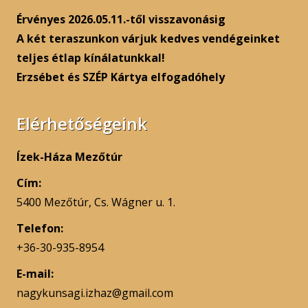
Érvényes 2026.05.11.-től visszavonásig
A két teraszunkon várjuk kedves vendégeinket
teljes étlap kínálatunkkal!
Erzsébet és SZÉP Kártya elfogadóhely
Elérhetőségeink
Ízek-Háza Mezőtúr
Cím:
5400 Mezőtúr, Cs. Wágner u. 1.
Telefon:
+36-30-935-8954
E-mail:
nagykunsagi.izhaz@gmail.com