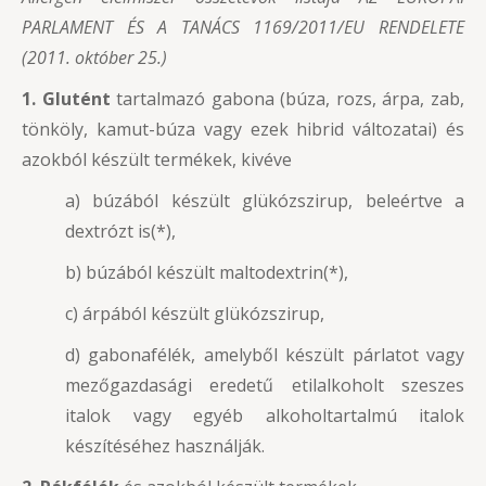
PARLAMENT ÉS A TANÁCS 1169/2011/EU RENDELETE
(2011. október 25.)
1. Glutént
tartalmazó gabona (búza, rozs, árpa, zab,
tönköly, kamut-búza vagy ezek hibrid változatai) és
azokból készült termékek, kivéve
a) búzából készült glükózszirup, beleértve a
dextrózt is(*),
b) búzából készült maltodextrin(*),
c) árpából készült glükózszirup,
d) gabonafélék, amelyből készült párlatot vagy
mezőgazdasági eredetű etilalkoholt szeszes
italok vagy egyéb alkoholtartalmú italok
készítéséhez használják.