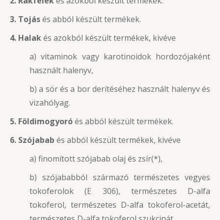
2. Rákfélék
és azokból készült termékek.
3. Tojás
és abból készült termékek.
4. Halak
és azokból készült termékek, kivéve
a) vitaminok vagy karotinoidok hordozójaként
használt halenyv,
b) a sör és a bor derítéséhez használt halenyv és
vizahólyag.
5. Földimogyoró
és abból készült termékek.
6. Szójabab
és abból készült termékek, kivéve
a) finomított szójabab olaj és zsír(*),
b) szójababból származó természetes vegyes
tokoferolok (E 306), természetes D-alfa
tokoferol, természetes D-alfa tokoferol-acetát,
természetes D-alfa tokoferol szukcinát,