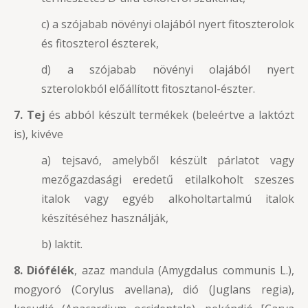
c) a szójabab növényi olajából nyert fitoszterolok
és fitoszterol észterek,
d) a szójabab növényi olajából nyert
szterolokból előállított fitosztanol-észter.
7. Tej
és abból készült termékek (beleértve a laktózt
is), kivéve
a) tejsavó, amelyből készült párlatot vagy
mezőgazdasági eredetű etilalkoholt szeszes
italok vagy egyéb alkoholtartalmú italok
készítéséhez használják,
b) laktit.
8. Diófélék
, azaz mandula (Amygdalus communis L.),
mogyoró (Corylus avellana), dió (Juglans regia),