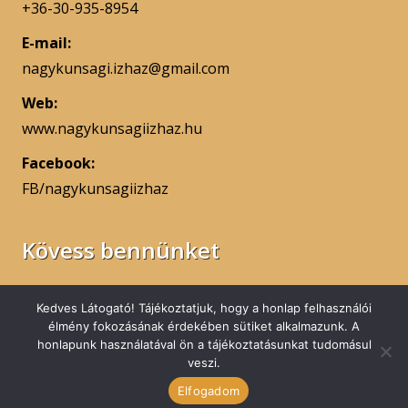
+36-30-935-8954
E-mail:
nagykunsagi.izhaz@gmail.com
Web:
www.nagykunsagiizhaz.hu
Facebook:
FB/nagykunsagiizhaz
Kövess bennünket
Kedves Látogató! Tájékoztatjuk, hogy a honlap felhasználói
élmény fokozásának érdekében sütiket alkalmazunk. A
honlapunk használatával ön a tájékoztatásunkat tudomásul
© 2017 – 2026 Ízek Háza – Készítette:
Hernyák
veszi.
Gábor e.v
(design: Elementor Pro)
Elfogadom