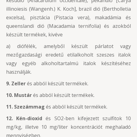
kesudió (Anacardium occidentale), pekándió [Carya
illinoiesis (Wangenh.) K. Koch], brazil dió (Bertholletia
excelsa), pisztácia (Pistacia vera), makadámia és
queenslandi dió (Macadamia ternifolia) és azokból
készült termékek, kivéve
a) diófélék, amelyből készült párlatot vagy
mezőgazdasági eredetű etilalkoholt szeszes italok
vagy egyéb alkoholtartalmú italok készítéséhez
használják.
9. Zeller
és abból készült termékek.
10. Mustár
és abból készült termékek.
11. Szezámmag
és abból készült termékek.
12. Kén-dioxid
és SO2-ben kifejezett szulfitok 10
mg/kg, illetve 10 mg/liter koncentrációt meghaladó
mennyiségben.