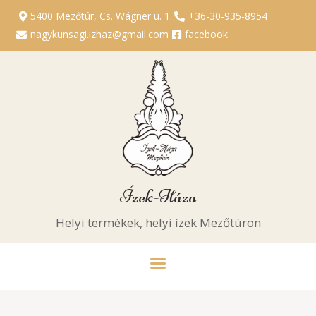
5400 Mezőtúr, Cs. Wágner u. 1.
+36-30-935-8954
nagykunsagi.izhaz@gmail.com
facebook
Ízek-Háza
Helyi termékek, helyi ízek Mezőtúron