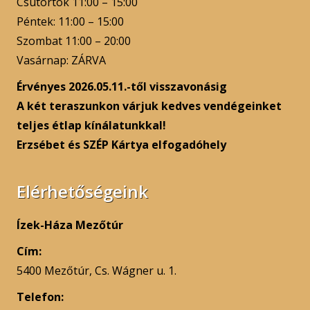
Csütörtök 11:00 – 15:00
Péntek: 11:00 – 15:00
Szombat 11:00 – 20:00
Vasárnap: ZÁRVA
Érvényes 2026.05.11.-től visszavonásig
A két teraszunkon várjuk kedves vendégeinket
teljes étlap kínálatunkkal!
Erzsébet és SZÉP Kártya elfogadóhely
Elérhetőségeink
Ízek-Háza Mezőtúr
Cím:
5400 Mezőtúr, Cs. Wágner u. 1.
Telefon: