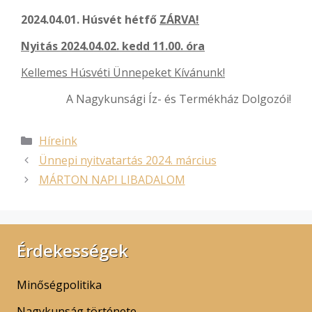
2024.04.01. Húsvét hétfő
ZÁRVA!
Nyitás 2024.04.02. kedd 11.00. óra
Kellemes Húsvéti Ünnepeket Kívánunk!
A Nagykunsági Íz- és Termékház Dolgozói!
Híreink
Ünnepi nyitvatartás 2024. március
MÁRTON NAPI LIBADALOM
Érdekességek
Minőségpolitika
Nagykunság története