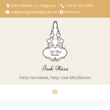
5400 Mezőtúr, Cs. Wágner u. 1.
+36-30-935-8954
nagykunsagi.izhaz@gmail.com
facebook
Ízek-Háza
Helyi termékek, helyi ízek Mezőtúron