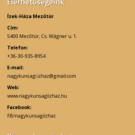
Elérhetőségeink
Ízek-Háza Mezőtúr
Cím:
5400 Mezőtúr, Cs. Wágner u. 1.
Telefon:
+36-30-935-8954
E-mail:
nagykunsagi.izhaz@gmail.com
Web:
www.nagykunsagiizhaz.hu
Facebook:
FB/nagykunsagiizhaz